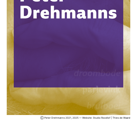
droombode
parlevink
brulboei
metaforenmachine
Ⓒ Peter Drehmanns 2021, 2025 — Website:
Studio Roodlof | Thies de Waard
bellettrist