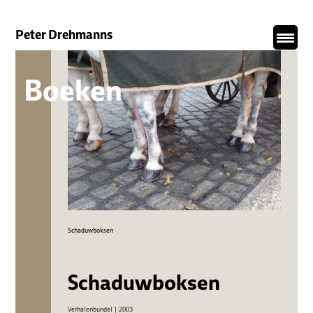
Meteen
naar
de
Peter Drehmanns
inhoud
Boeken
Schaduwboksen
Schaduwboksen
Verhalenbundel | 2003