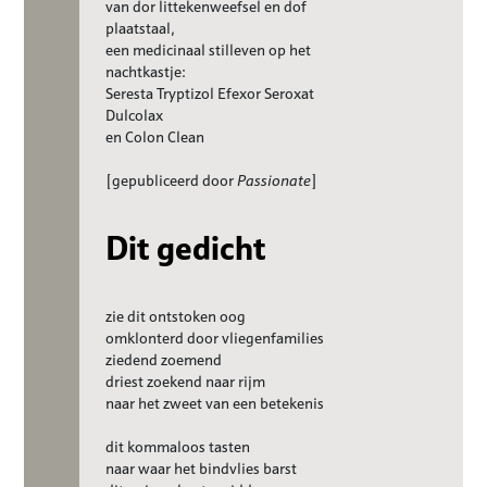
van dor littekenweefsel en dof
plaatstaal,
een medicinaal stilleven op het
nachtkastje:
Seresta Tryptizol Efexor Seroxat
Dulcolax
en Colon Clean
[gepubliceerd door
Passionate
]
Dit gedicht
zie dit ontstoken oog
omklonterd door vliegenfamilies
ziedend zoemend
driest zoekend naar rijm
naar het zweet van een betekenis
dit kommaloos tasten
naar waar het bindvlies barst