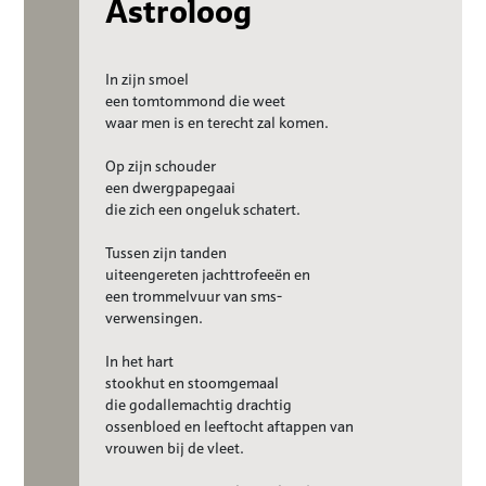
Astroloog
In zijn smoel
een tomtommond die weet
waar men is en terecht zal komen.
Op zijn schouder
een dwergpapegaai
die zich een ongeluk schatert.
Tussen zijn tanden
uiteengereten jachttrofeeën en
een trommelvuur van sms-
verwensingen.
In het hart
stookhut en stoomgemaal
die godallemachtig drachtig
ossenbloed en leeftocht aftappen van
vrouwen bij de vleet.