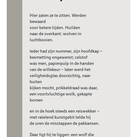
Hier zaten ze te zitten. Werden
bewaard
voor betere tijden. Huilden
naar de overkant: wolven in
luchtkooien.
Ieder had zijn nummer, zijn hoofdkap –
besmetting ongewenst; celstof
was men, papierpulp in de handen
van de willekeur – later werd het
veiligheidsglas doorzichtig, naar
buiten
kijken mocht, prikkeldraad was daar,
een voortvluchtige wolk, gekapte
bomen
en in de hoek steeds een reiswekker –
met ratelend kunstgebit telde hij
de uren de misstappen de pakkansen.
Daar ligt hij te liggen: een wolf die