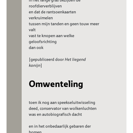
roofdierverblijven
en dat de rantsoenkaarten
verkruimelen
tussen mijn tanden en geen touw meer
valt
vast te knopen aan welke
geloofsrichting
dan ook
[gepubliceerd door
Het liegend
konijn
]
Omwenteling
toen ik nog aan speekseluitwisseling
deed, conservator van wolkenluchten
was en autobiografisch dacht
en in het onbedaarlijk gebaren der
bomen